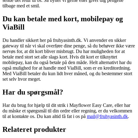
sende det retur til os. Så bytter vi gerne eller giver dig pengene
tilbage med et smil.
Du kan betale med kort, mobilepay og
ViaBill
Du handler sikkert her på fruhyasinth.dk. Vi anvender en sikker
gateway til når vi skal overføre dine penge, så du behøver ikke være
nervøs for, at dit kort bliver misbrugt. Du har muligheden for at
betale med stort set alle slags kort. Hvis dit kort er tilknyttet
mobilepay, kan du også betale på den måde. Helt alternativt har du
også mulighed for at handle med ViaBill, som er en kreditordning.
Med ViaBill betaler du kun lidt hver måned, og du bestemmer stort
set selv hvor meget.
Har du spørgsmål?
Har du brug for hjælp til dit strik i Mayflower Easy Care, eller har
du måske et spørgsmål til din ordre eller regning, er du velkommen
til at kontakte os. Du kan altid få fat i os på
mail@fruhyasinth.dk
.
Relateret produkter