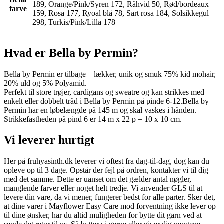
189, Orange/Pink/Syren 172, Råhvid 50, Rød/bordeaux
farve
159, Rosa 177, Ryoal blå 78, Sart rosa 184, Solsikkegul
298, Turkis/Pink/Lilla 178
Hvad er Bella by Permin?
Bella by Permin er tilbage – lækker, unik og smuk 75% kid mohair,
20% uld og 5% Polyamid.
Perfekt til store trøjer, cardigans og sweatre og kan strikkes med
enkelt eller dobbelt tråd i Bella by Permin på pinde 6-12.Bella by
Permin har en løbelængde på 145 m og skal vaskes i hånden.
Strikkefastheden på pind 6 er 14 m x 22 p = 10 x 10 cm.
Vi leverer hurtigt
Her på fruhyasinth.dk leverer vi oftest fra dag-til-dag, dog kan du
opleve op til 3 dage. Opstår der fejl på ordren, kontakter vi til dig
med det samme. Dette er uanset om det gælder antal nøgler,
manglende farver eller noget helt tredje. Vi anvender GLS til at
levere din vare, da vi mener, fungerer bedst for alle parter. Sker det,
at dine varer i Mayflower Easy Care mod forventning ikke lever op
til dine ønsker, har du altid muligheden for bytte dit garn ved at