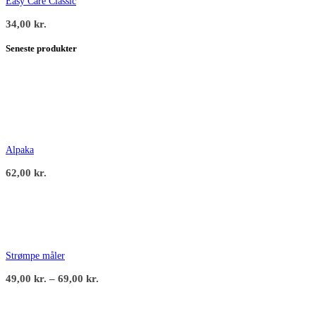
Easy Care Classic
34,00
kr.
Seneste produkter
Alpaka
62,00
kr.
Strømpe måler
Prisinterval:
49,00
kr.
–
69,00
kr.
49,00 kr.
til
69,00 kr.