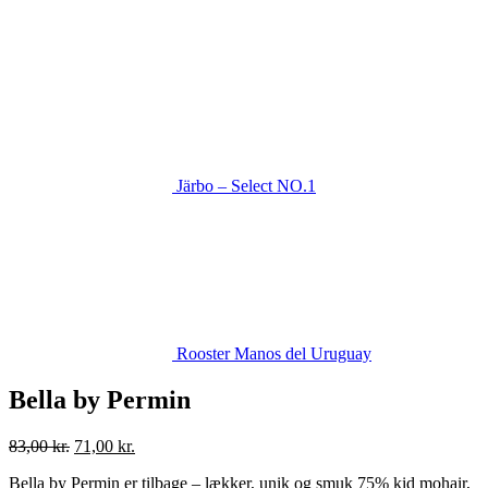
Järbo – Select NO.1
Rooster Manos del Uruguay
Bella by Permin
Den
Den
83,00
kr.
71,00
kr.
oprindelige
aktuelle
Bella by Permin er tilbage – lækker, unik og smuk 75% kid mohair,
pris
pris