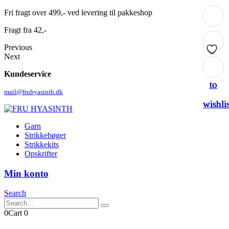
Fri fragt over 499,- ved levering til pakkeshop
Fragt fra 42,-
Previous
Next
Add
Add
Add
Add
Kundeservice
to
to
to
to
mail@fruhyasinth.dk
wishlis
wishlis
wishlis
wishlis
Garn
Strikkebøger
Strikkekits
Opskrifter
Min konto
Search
0
Cart
0