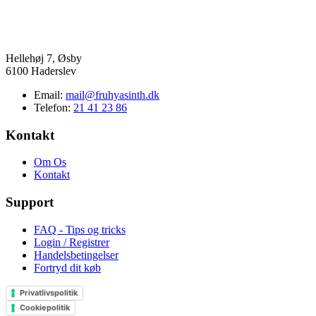
Hellehøj 7, Øsby
6100 Haderslev
Email:
mail@fruhyasinth.dk
Telefon:
21 41 23 86
Kontakt
Om Os
Kontakt
Support
FAQ - Tips og tricks
Login / Registrer
Handelsbetingelser
Fortryd dit køb
Privatlivspolitik
Cookiepolitik