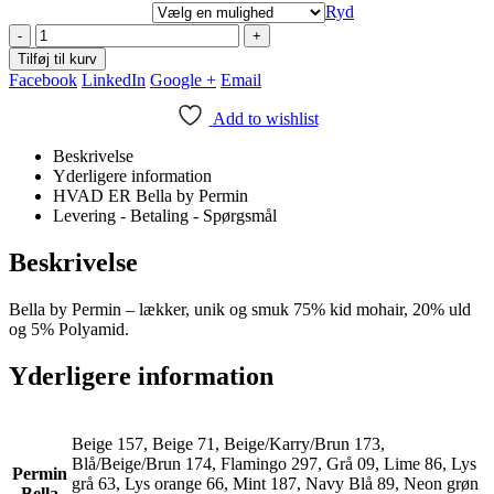
Ryd
-
+
Tilføj til kurv
Facebook
LinkedIn
Google +
Email
Add to wishlist
Beskrivelse
Yderligere information
HVAD ER Bella by Permin
Levering - Betaling - Spørgsmål
Beskrivelse
Bella by Permin – lækker, unik og smuk 75% kid mohair, 20% uld
og 5% Polyamid.
Yderligere information
Beige 157, Beige 71, Beige/Karry/Brun 173,
Blå/Beige/Brun 174, Flamingo 297, Grå 09, Lime 86, Lys
Permin
grå 63, Lys orange 66, Mint 187, Navy Blå 89, Neon grøn
Bella