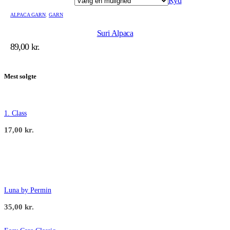
Ryd
ALPACA GARN
,
GARN
Suri Alpaca
89,00
kr.
Mest solgte
1. Class
17,00
kr.
Luna by Permin
35,00
kr.