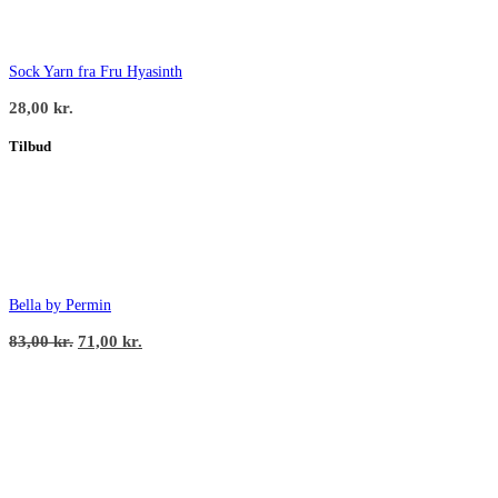
Sock Yarn fra Fru Hyasinth
28,00
kr.
Tilbud
Bella by Permin
Den
Den
83,00
kr.
71,00
kr.
oprindelige
aktuelle
pris
pris
var:
er:
83,00 kr..
71,00 kr..