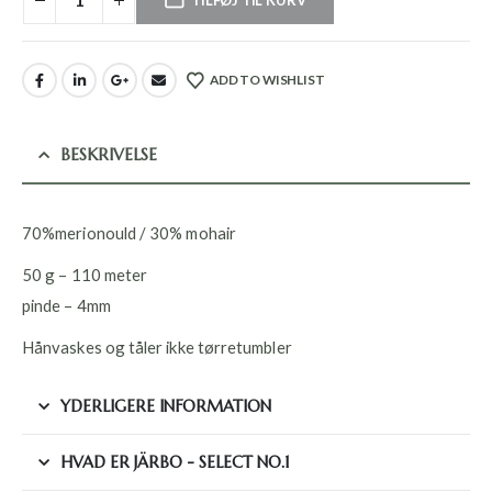
TILFØJ TIL KURV
ADD TO WISHLIST
BESKRIVELSE
70%merionould / 30% mohair
50 g – 110 meter
pinde – 4mm
Hånvaskes og tåler ikke tørretumbler
YDERLIGERE INFORMATION
HVAD ER JÄRBO - SELECT NO.1