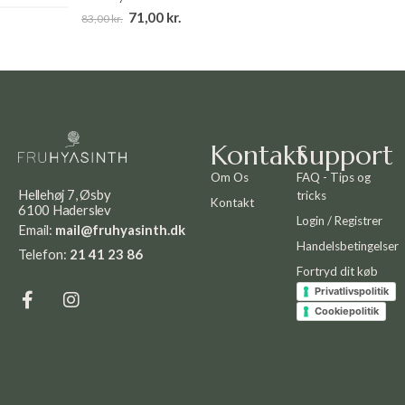
71,00
kr.
83,00
kr.
Kontakt
Support
Om Os
FAQ - Tips og
Hellehøj 7, Øsby
tricks
Kontakt
6100 Haderslev
Login / Registrer
Email:
mail@fruhyasinth.dk
Handelsbetingelser
Telefon:
21 41 23 86
Fortryd dit køb
Privatlivspolitik
Cookiepolitik