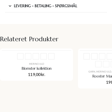
LEVERING - BETALING - SPØRGSMÅL
Relateret Produkter
MERINO ULD
Blomster kollektion
GARN
,
MERINO ULD
119,00
kr.
Rooster Man
19