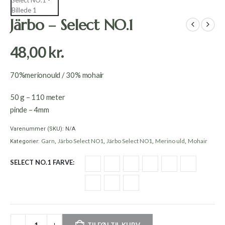
Järbo – Select NO.1
48,00
kr.
70%merionould / 30% mohair
50 g – 110 meter
pinde – 4mm
Varenummer (SKU):
N/A
Garn
Järbo Select NO1
Järbo Select NO1
Merino uld
Mohair
Kategorier:
,
,
,
,
SELECT NO.1 FARVE