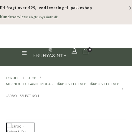
Fri fragt over 499,- ved levering til pakkeshop
Kundeservice
mail@fruhyasinth.dk
0
FORSIDE
SHOP
MERINO ULD
,
GARN
,
MOHAIR
,
JÄRBO SELECT NO1
,
JÄRBO SELECT NO1
JÄRBO – SELECT NO.1